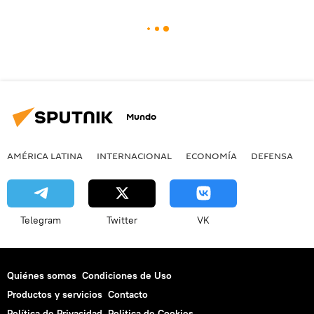
Mundo
AMÉRICA LATINA
INTERNACIONAL
ECONOMÍA
DEFENSA
M
Telegram
Twitter
VK
Quiénes somos
Condiciones de Uso
Productos y servicios
Contacto
Política de Privacidad
Politica de Cookies