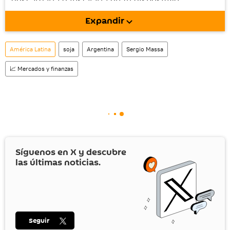
móvil (¡solo para Android!).
Expandir
También tenemos una cuenta
en la red 
social rusa VK
.
América Latina
soja
Argentina
Sergio Massa
📈 Mercados y finanzas
Síguenos en
X
y descubre
las últimas noticias.
Seguir