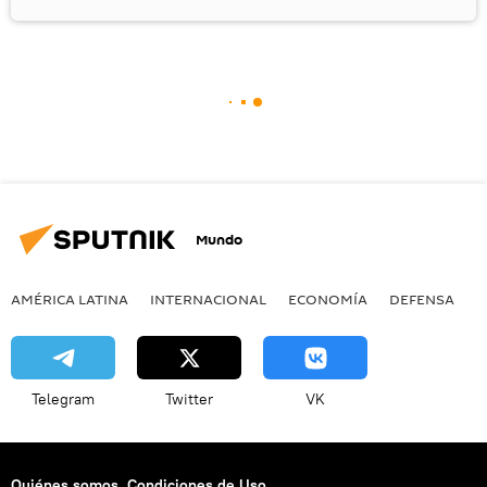
Mundo
AMÉRICA LATINA
INTERNACIONAL
ECONOMÍA
DEFENSA
M
Telegram
Twitter
VK
Quiénes somos
Condiciones de Uso