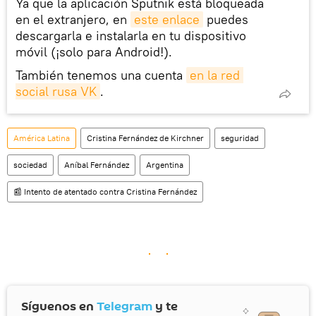
Ya que la aplicación Sputnik está bloqueada
en el extranjero, en
este enlace
puedes
descargarla e instalarla en tu dispositivo
móvil (¡solo para Android!).
También tenemos una cuenta
en la red 
social rusa VK
.
América Latina
Cristina Fernández de Kirchner
seguridad
sociedad
Aníbal Fernández
Argentina
📰 Intento de atentado contra Cristina Fernández
Síguenos en
Telegram
y te