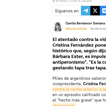
© AP Photo / Victor R. Caivano
Síguenos en
Camila Bentancor Santana
Todos los artículos
Escribir al au
El atentado contra la vi
Cristina Fernández pone
histórico que, según dij
Bárbara Ester, es impulsa
antiperonismo". "Es la c
gestando tapa tras tapa,
Miles de argentinos salieron
vicepresidenta,
Cristina Fe
contra la noche anterior a l
en un episodio calificado c
el "hecho más grave" que h
democracia
.