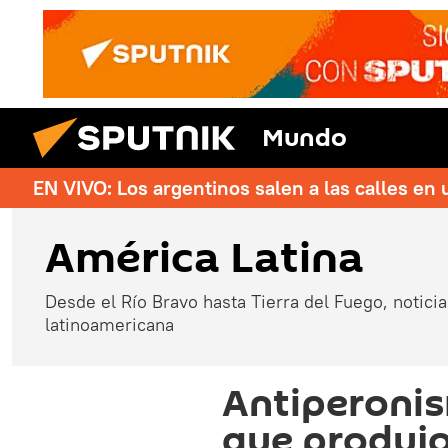
Mundo
EN VIVO: Los argentinos salen a las calles en 
América Latina
Desde el Río Bravo hasta Tierra del Fuego, noticias
latinoamericana
Antiperonis
que produjo