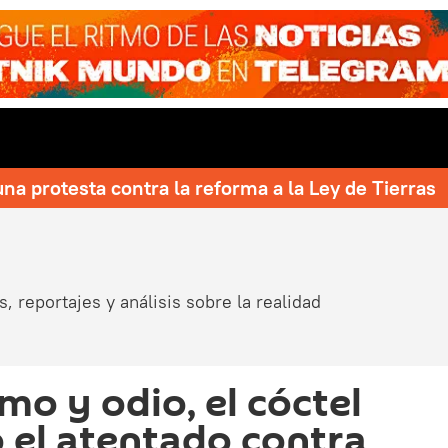
una protesta contra la reforma a la Ley de Tierras
, reportajes y análisis sobre la realidad
mo y odio, el cóctel
 el atentado contra