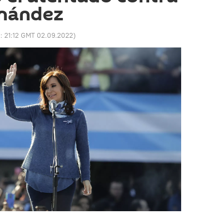
rnández
o:
21:12 GMT 02.09.2022
)