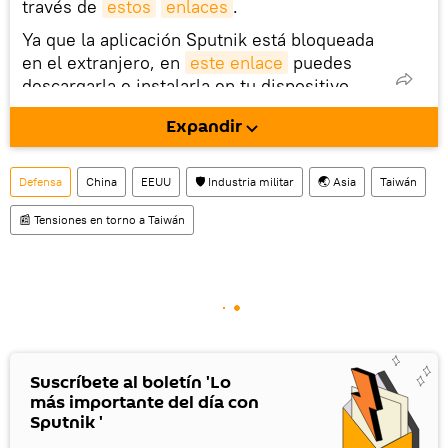
través de
estos
enlaces
.
Ya que la aplicación Sputnik está bloqueada
en el extranjero, en
este enlace
puedes
descargarla e instalarla en tu dispositivo
móvil (¡solo para Android!).
Expandir
También tenemos una cuenta
en la red 
social rusa VK
.
Defensa
China
EEUU
🛡️ Industria militar
🌏 Asia
Taiwán
📰 Tensiones en torno a Taiwán
Suscríbete al boletín 'Lo
más importante del día con
Sputnik '