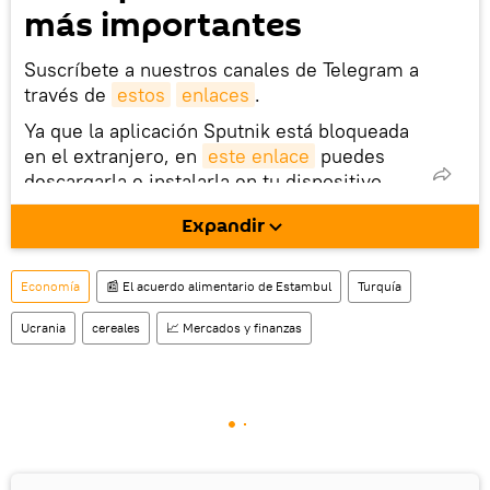
más importantes
Suscríbete a nuestros canales de Telegram a
través de
estos
enlaces
.
Ya que la aplicación Sputnik está bloqueada
en el extranjero, en
este enlace
puedes
descargarla e instalarla en tu dispositivo
móvil (¡solo para Android!).
Expandir
También tenemos una cuenta
en la red 
social rusa VK
.
Economía
📰 El acuerdo alimentario de Estambul
Turquía
Ucrania
cereales
📈 Mercados y finanzas