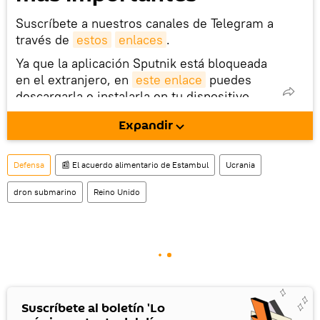
Suscríbete a nuestros canales de Telegram a
través de
estos
enlaces
.
Ya que la aplicación Sputnik está bloqueada
en el extranjero, en
este enlace
puedes
descargarla e instalarla en tu dispositivo
móvil (¡solo para Android!).
Expandir
También tenemos una cuenta
en la red 
social rusa VK
.
Defensa
📰 El acuerdo alimentario de Estambul
Ucrania
dron submarino
Reino Unido
Suscríbete al boletín 'Lo