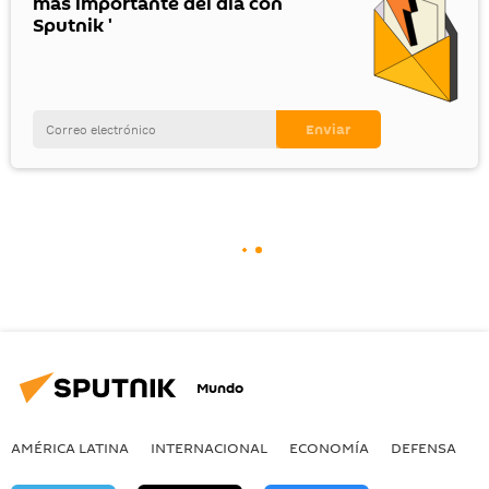
más importante del día con
Sputnik '
Mundo
AMÉRICA LATINA
INTERNACIONAL
ECONOMÍA
DEFENSA
M