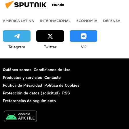
Mundo
AMÉRICA LATINA
INTERNACIONAL
ECONOMÍA
DEFENSA
M
Telegram
Twitter
VK
Quiénes somos
Condiciones de Uso
Productos y servicios
Contacto
Política de Privacidad
Politica de Cookies
Protección de datos (solicitud)
RSS
Preferencias de seguimiento