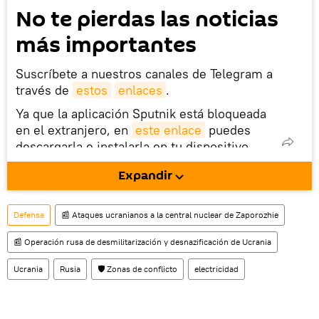
No te pierdas las noticias
más importantes
Suscríbete a nuestros canales de Telegram a
través de
estos
enlaces
.
Ya que la aplicación Sputnik está bloqueada
en el extranjero, en
este enlace
puedes
descargarla e instalarla en tu dispositivo
móvil (¡solo para Android!).
Expandir
También tenemos una cuenta
en la red 
social rusa VK
.
Defensa
📰 Ataques ucranianos a la central nuclear de Zaporozhie
📰 Operación rusa de desmilitarización y desnazificación de Ucrania
Ucrania
Rusia
🛡️ Zonas de conflicto
electricidad