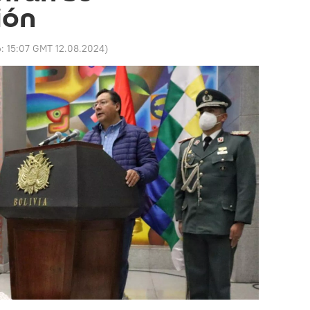
ión
o:
15:07 GMT 12.08.2024
)