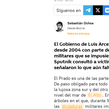
© Foto : abi.bo
Síguenos en
Sebastián Ochoa
Desde Bolivia
Todos los artículos
El Gobierno de Luis Arc
desde 2004 con parte de
militares que se impusie
Sputnik consultó a vícti
señalaron lo que aún fal
El Prado es una de las part
De paso obligado para todo t
la lujosa zona sur y del otr
nivel del mar de
El Alto
. E
árboles en el que, durante 
las
dictaduras
militares im