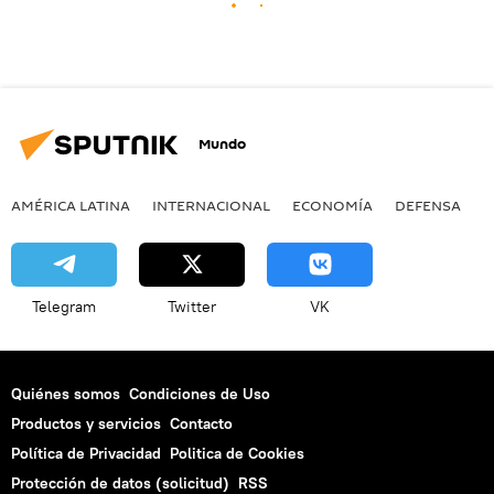
Mundo
AMÉRICA LATINA
INTERNACIONAL
ECONOMÍA
DEFENSA
M
Telegram
Twitter
VK
Quiénes somos
Condiciones de Uso
Productos y servicios
Contacto
Política de Privacidad
Politica de Cookies
Protección de datos (solicitud)
RSS