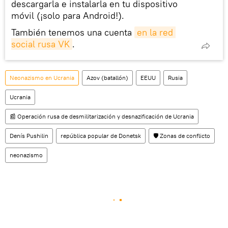
descargarla e instalarla en tu dispositivo
móvil (¡solo para Android!).
También tenemos una cuenta
en la red 
social rusa VK
.
Neonazismo en Ucrania
Azov (batallón)
EEUU
Rusia
Ucrania
📰 Operación rusa de desmilitarización y desnazificación de Ucrania
Denís Pushilin
república popular de Donetsk
🛡️ Zonas de conflicto
neonazismo