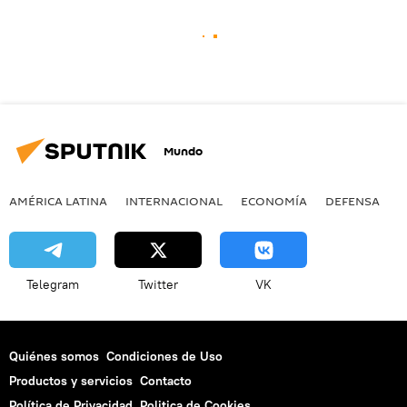
Mundo
AMÉRICA LATINA
INTERNACIONAL
ECONOMÍA
DEFENSA
M
Telegram
Twitter
VK
Quiénes somos
Condiciones de Uso
Productos y servicios
Contacto
Política de Privacidad
Politica de Cookies