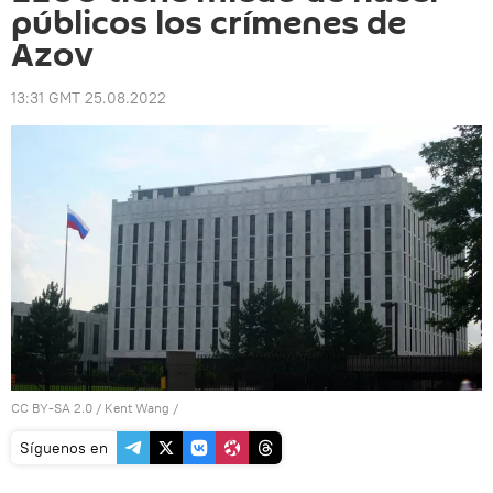
públicos los crímenes de
Azov
13:31 GMT 25.08.2022
CC BY-SA 2.0
/
Kent Wang
/
Síguenos en