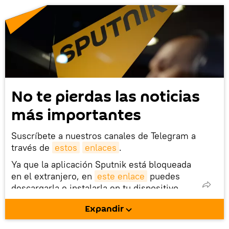
No te pierdas las noticias
más importantes
Suscríbete a nuestros canales de Telegram a
través de
estos
enlaces
.
Ya que la aplicación Sputnik está bloqueada
en el extranjero, en
este enlace
puedes
descargarla e instalarla en tu dispositivo
móvil (¡solo para Android!).
Expandir
También tenemos una cuenta
en la red 
social rusa VK
.