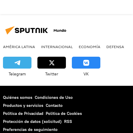
Mundo
AMÉRICA LATINA
INTERNACIONAL
ECONOMÍA
DEFENSA
M
Telegram
Twitter
VK
Quiénes somos
Condiciones de Uso
Productos y servicios
Contacto
Política de Privacidad
Politica de Cookies
Protección de datos (solicitud)
RSS
Preferencias de seguimiento