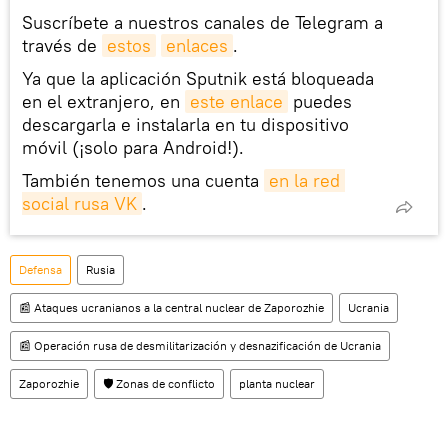
Suscríbete a nuestros canales de Telegram a
través de
estos
enlaces
.
Ya que la aplicación Sputnik está bloqueada
en el extranjero, en
este enlace
puedes
descargarla e instalarla en tu dispositivo
móvil (¡solo para Android!).
También tenemos una cuenta
en la red 
social rusa VK
.
Defensa
Rusia
📰 Ataques ucranianos a la central nuclear de Zaporozhie
Ucrania
📰 Operación rusa de desmilitarización y desnazificación de Ucrania
Zaporozhie
🛡️ Zonas de conflicto
planta nuclear