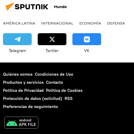
Mundo
AMÉRICA LATINA
INTERNACIONAL
ECONOMÍA
DEFENSA
M
Telegram
Twitter
VK
Quiénes somos
Condiciones de Uso
Productos y servicios
Contacto
Política de Privacidad
Politica de Cookies
Protección de datos (solicitud)
RSS
Preferencias de seguimiento