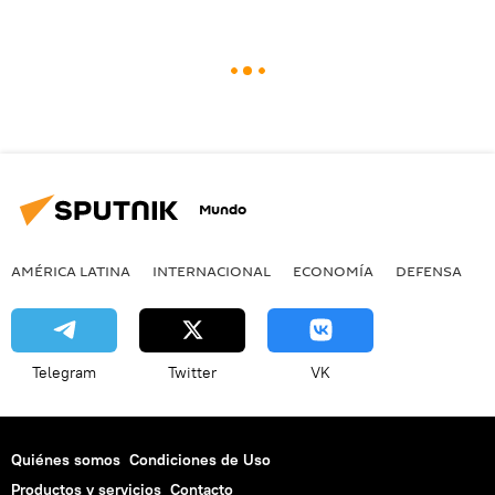
Mundo
AMÉRICA LATINA
INTERNACIONAL
ECONOMÍA
DEFENSA
M
Telegram
Twitter
VK
Quiénes somos
Condiciones de Uso
Productos y servicios
Contacto