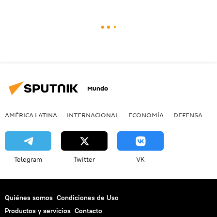
Mundo
AMÉRICA LATINA
INTERNACIONAL
ECONOMÍA
DEFENSA
M
Telegram
Twitter
VK
Quiénes somos
Condiciones de Uso
Productos y servicios
Contacto