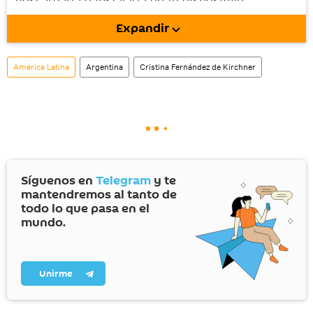
móvil (¡solo para Android!).
Expandir
También tenemos una cuenta
en la red 
social rusa VK
.
América Latina
Argentina
Cristina Fernández de Kirchner
Síguenos en
Telegram
y te
mantendremos al tanto de
todo lo que pasa en el
mundo.
Unirme