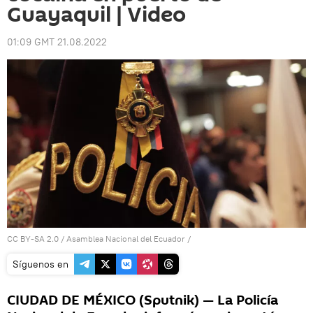
Guayaquil | Video
01:09 GMT 21.08.2022
CC BY-SA 2.0
/
Asamblea Nacional del Ecuador
/
Síguenos en
CIUDAD DE MÉXICO (Sputnik) — La Policía