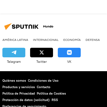
Mundo
AMÉRICA LATINA
INTERNACIONAL
ECONOMÍA
DEFENSA
M
Telegram
Twitter
VK
Quiénes somos
Condiciones de Uso
Productos y servicios
Contacto
Política de Privacidad
Politica de Cookies
Protección de datos (solicitud)
RSS
Preferencias de seguimiento