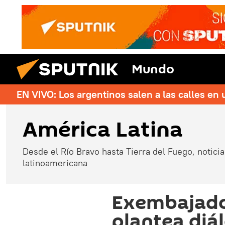
Mundo
EN VIVO: Los argentinos salen a las calles en 
América Latina
Desde el Río Bravo hasta Tierra del Fuego, noticias
latinoamericana
Exembajado
plantea diá