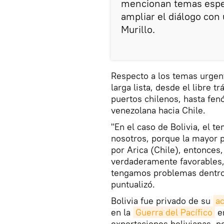
mencionan temas espec
ampliar el diálogo con u
Murillo.
Respecto a los temas urgen
larga lista, desde el libre t
puertos chilenos, hasta fe
venezolana hacia Chile.
"En el caso de Bolivia, el te
nosotros, porque la mayor p
por Arica (Chile), entonces
verdaderamente favorables, 
tengamos problemas dentro 
puntualizó.
Bolivia fue privado de su
ac
en la
Guerra del Pacífico
en
exportaciones bolivianas, p