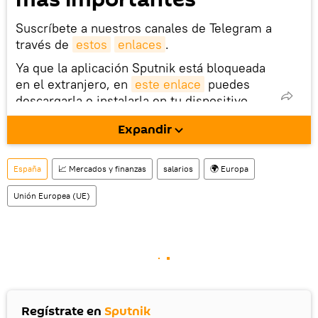
Suscríbete a nuestros canales de Telegram a
través de
estos
enlaces
.
Ya que la aplicación Sputnik está bloqueada
en el extranjero, en
este enlace
puedes
descargarla e instalarla en tu dispositivo
móvil (¡solo para Android!).
Expandir
También tenemos una cuenta
en la red 
social rusa VK
.
España
📈 Mercados y finanzas
salarios
🌍 Europa
Unión Europea (UE)
Regístrate en
Sputnik