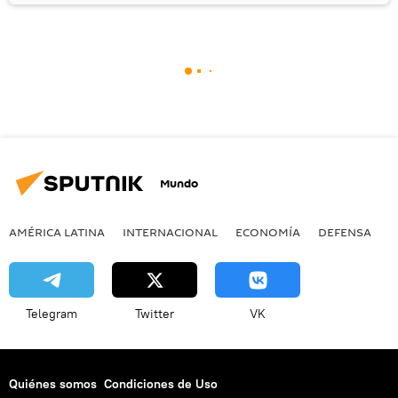
Mundo
AMÉRICA LATINA
INTERNACIONAL
ECONOMÍA
DEFENSA
M
Telegram
Twitter
VK
Quiénes somos
Condiciones de Uso