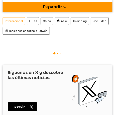
móvil (¡solo para Android!).
Expandir
También tenemos una cuenta
en la red 
social rusa VK
.
Internacional
EEUU
China
🌏 Asia
Xi Jinping
Joe Biden
📰 Tensiones en torno a Taiwán
Síguenos en
X
y descubre
las últimas noticias.
Seguir