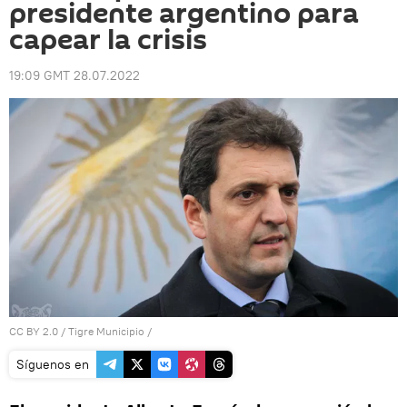
presidente argentino para
capear la crisis
19:09 GMT 28.07.2022
CC BY 2.0
/
Tigre Municipio
/
Síguenos en