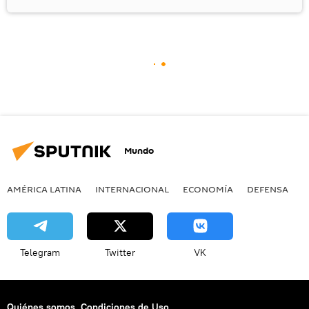
Mundo
AMÉRICA LATINA
INTERNACIONAL
ECONOMÍA
DEFENSA
M
Telegram
Twitter
VK
Quiénes somos
Condiciones de Uso