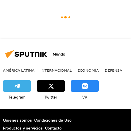
Mundo
AMÉRICA LATINA
INTERNACIONAL
ECONOMÍA
DEFENSA
M
Telegram
Twitter
VK
Quiénes somos
Condiciones de Uso
Productos y servicios
Contacto