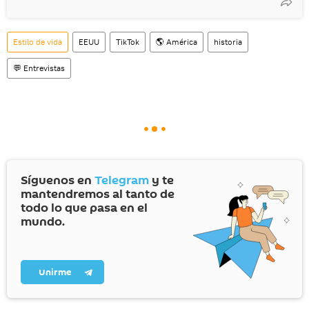
Estilo de vida
EEUU
TikTok
🌎 América
historia
💬 Entrevistas
Síguenos en
Telegram
y te
mantendremos al tanto de
todo lo que pasa en el
mundo.
Unirme