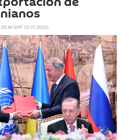
exportación de
anianos
:
20:44 GMT 22.07.2022
)