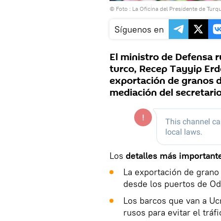
© Foto : La Oficina del Presidente de Turq
Síguenos en
El ministro de Defensa r
turco, Recep Tayyip Erd
exportación de granos d
mediación del secretari
Los
detalles más important
La exportación de grano 
desde los puertos de O
Los barcos que van a Uc
rusos para evitar el tráf