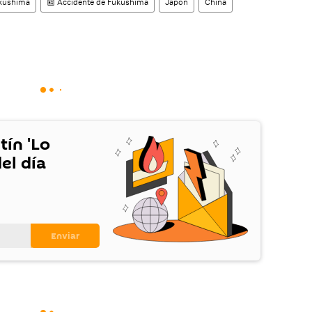
kushima
📰 Accidente de Fukushima
Japón
China
tín 'Lo
el día