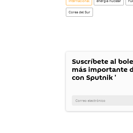
Internacional
energía nuclear
Fu
Corea del Sur
Suscríbete al bole
más importante d
con Sputnik '