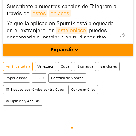
Suscríbete a nuestros canales de Telegram a
través de
estos
enlaces
.
Ya que la aplicación Sputnik está bloqueada
en el extranjero, en
este enlace
puedes
descargarla e instalarla en tu dispositivo
móvil (¡solo para Android!).
Expandir
También tenemos una cuenta
en la red 
social rusa VK
.
América Latina
Venezuela
Cuba
Nicaragua
sanciones
imperialismo
EEUU
Doctrina de Monroe
📰 Bloqueo económico contra Cuba
Centroamérica
💬 Opinión y Análisis