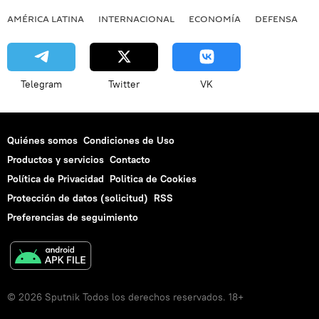
AMÉRICA LATINA
INTERNACIONAL
ECONOMÍA
DEFENSA
M
Telegram
Twitter
VK
Quiénes somos
Condiciones de Uso
Productos y servicios
Contacto
Política de Privacidad
Politica de Cookies
Protección de datos (solicitud)
RSS
Preferencias de seguimiento
© 2026 Sputnik Todos los derechos reservados. 18+