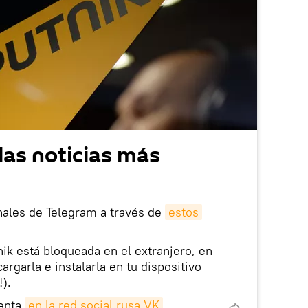
las noticias más
nales de Telegram a través de
estos
nik está bloqueada en el extranjero, en
rgarla e instalarla en tu dispositivo
!).
enta
en la red social rusa VK
.