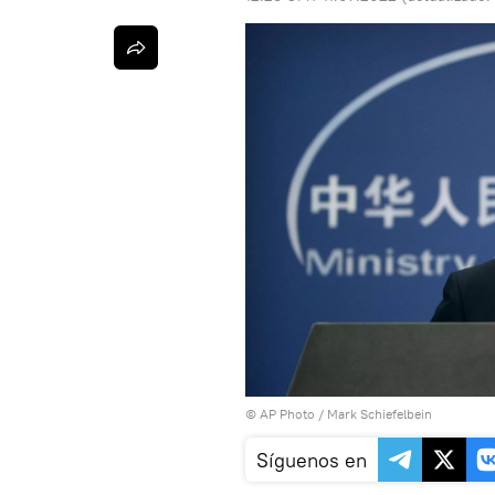
© AP Photo / Mark Schiefelbein
Síguenos en