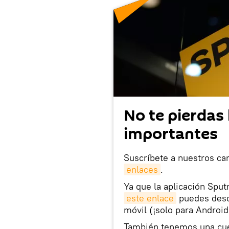
No te pierdas 
importantes
Suscríbete a nuestros ca
enlaces
.
Ya que la aplicación Sput
este enlace
puedes desca
móvil (¡solo para Android
También tenemos una cu