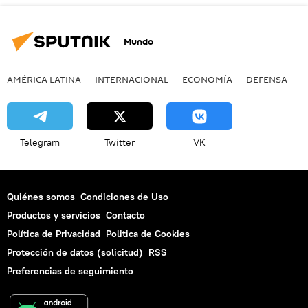
Mundo
AMÉRICA LATINA
INTERNACIONAL
ECONOMÍA
DEFENSA
M
Telegram
Twitter
VK
Quiénes somos
Condiciones de Uso
Productos y servicios
Contacto
Política de Privacidad
Politica de Cookies
Protección de datos (solicitud)
RSS
Preferencias de seguimiento