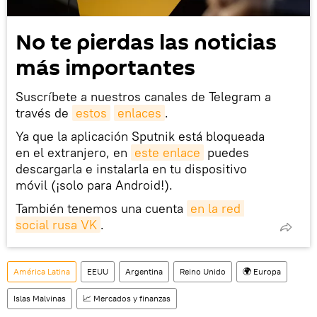
No te pierdas las noticias
más importantes
Suscríbete a nuestros canales de Telegram a
través de
estos
enlaces
.
Ya que la aplicación Sputnik está bloqueada
en el extranjero, en
este enlace
puedes
descargarla e instalarla en tu dispositivo
móvil (¡solo para Android!).
También tenemos una cuenta
en la red 
social rusa VK
.
América Latina
EEUU
Argentina
Reino Unido
🌍 Europa
Islas Malvinas
📈 Mercados y finanzas