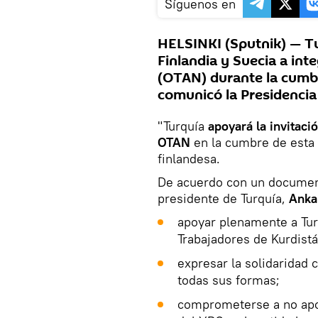
Síguenos en
HELSINKI (Sputnik) — Tu
Finlandia y Suecia a inte
(OTAN) durante la cumbr
comunicó la Presidencia 
"Turquía
apoyará la invitaci
OTAN
en la cumbre de esta 
finlandesa.
De acuerdo con un document
presidente de Turquía,
Anka
apoyar plenamente a Turq
Trabajadores de Kurdistá
expresar la solidaridad 
todas sus formas;
comprometerse a no apoy