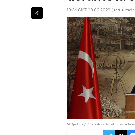
18:34 GMT 28.06.2022
(actualizad
© Sputnik / Pool
/
Acceder al contenido m