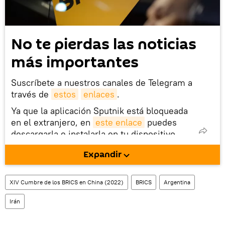
No te pierdas las noticias
más importantes
Suscríbete a nuestros canales de Telegram a
través de
estos
enlaces
.
Ya que la aplicación Sputnik está bloqueada
en el extranjero, en
este enlace
puedes
descargarla e instalarla en tu dispositivo
móvil (¡solo para Android!).
Expandir
También tenemos una cuenta
en la red 
social rusa VK
.
XIV Cumbre de los BRICS en China (2022)
BRICS
Argentina
Irán