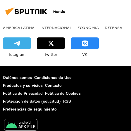
Mundo
AMÉRICA LATINA
INTERNACIONAL
ECONOMÍA
DEFENSA
M
Telegram
Twitter
VK
Quiénes somos
Condiciones de Uso
Productos y servicios
Contacto
Política de Privacidad
Politica de Cookies
Protección de datos (solicitud)
RSS
Preferencias de seguimiento