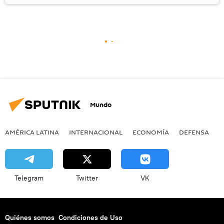
Mundo
AMÉRICA LATINA
INTERNACIONAL
ECONOMÍA
DEFENSA
M
Telegram
Twitter
VK
Quiénes somos
Condiciones de Uso