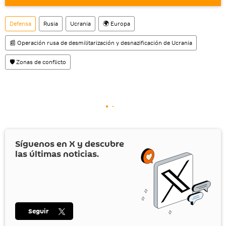
También tenemos una cuenta
en la red 
social rusa VK
.
Defensa
Rusia
Ucrania
🌍 Europa
📰 Operación rusa de desmilitarización y desnazificación de Ucrania
🛡️ Zonas de conflicto
Síguenos en
X
y descubre
las últimas noticias.
Seguir