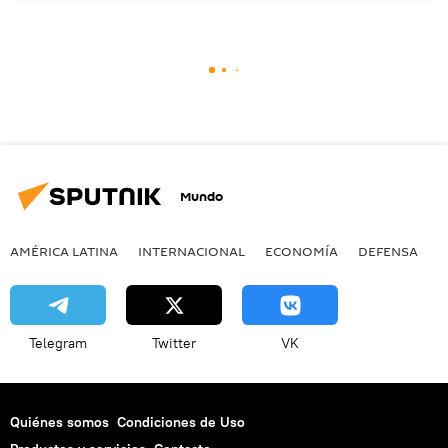
Mundo
AMÉRICA LATINA
INTERNACIONAL
ECONOMÍA
DEFENSA
M
Telegram
Twitter
VK
Quiénes somos
Condiciones de Uso