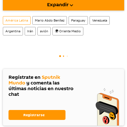
Expandir
También tenemos una cuenta
en la red 
social rusa VK
.
América Latina
Mario Abdo Benítez
Paraguay
Venezuela
Argentina
Irán
avión
🌍 Oriente Medio
Regístrate en
Sputnik
Mundo
y comenta las
últimas noticias en nuestro
chat
Registrarse