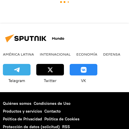
Mundo
AMÉRICA LATINA
INTERNACIONAL
ECONOMÍA
DEFENSA
M
Telegram
Twitter
VK
Quiénes somos
Condiciones de Uso
Productos y servicios
Contacto
Política de Privacidad
Politica de Cookies
Protección de datos (solicitud)
RSS