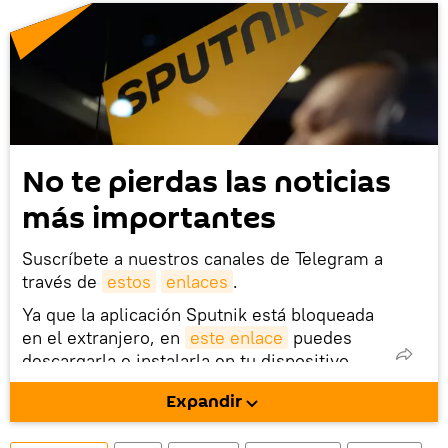
No te pierdas las noticias
más importantes
Suscríbete a nuestros canales de Telegram a
través de
estos
enlaces
.
Ya que la aplicación Sputnik está bloqueada
en el extranjero, en
este enlace
puedes
descargarla e instalarla en tu dispositivo
móvil (¡solo para Android!).
Expandir
También tenemos una cuenta
en la red 
social rusa VK
.