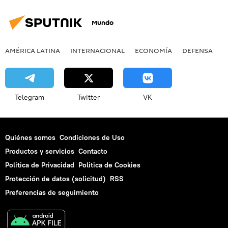
Mundo
AMÉRICA LATINA
INTERNACIONAL
ECONOMÍA
DEFENSA
M
Telegram
Twitter
VK
Quiénes somos
Condiciones de Uso
Productos y servicios
Contacto
Política de Privacidad
Politica de Cookies
Protección de datos (solicitud)
RSS
Preferencias de seguimiento