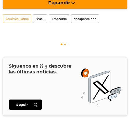
Expandir
También tenemos una cuenta
en la red 
social rusa VK
.
América Latina
Brasil
Amazonia
desaparecidos
Síguenos en
X
y descubre
las últimas noticias.
Seguir