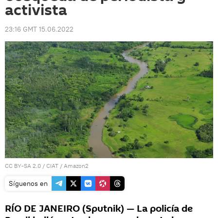
activista
23:16 GMT 15.06.2022
CC BY-SA 2.0
/
CIAT
/
Amazon2
Síguenos en
RÍO DE JANEIRO (Sputnik) — La policía de