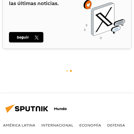
las últimas noticias.
Seguir
Mundo
AMÉRICA LATINA
INTERNACIONAL
ECONOMÍA
DEFENSA
M