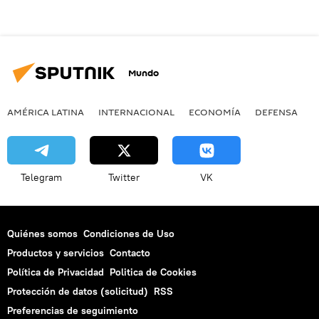
Mundo
AMÉRICA LATINA
INTERNACIONAL
ECONOMÍA
DEFENSA
M
Telegram
Twitter
VK
Quiénes somos
Condiciones de Uso
Productos y servicios
Contacto
Política de Privacidad
Politica de Cookies
Protección de datos (solicitud)
RSS
Preferencias de seguimiento