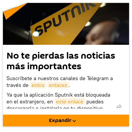
No te pierdas las noticias
más importantes
Suscríbete a nuestros canales de Telegram a
través de
estos
enlaces
.
Ya que la aplicación Sputnik está bloqueada
en el extranjero, en
este enlace
puedes
descargarla e instalarla en tu dispositivo
móvil (¡solo para Android!).
Expandir
También tenemos una cuenta
en la red 
social rusa VK
.