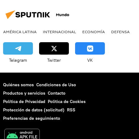
Mundo
AMÉRICA LATINA
INTERNACIONAL
ECONOMÍA
DEFENSA
M
Telegram
Twitter
VK
Quiénes somos
Condiciones de Uso
Productos y servicios
Contacto
Política de Privacidad
Politica de Cookies
Protección de datos (solicitud)
RSS
Preferencias de seguimiento