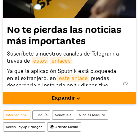
No te pierdas las noticias
más importantes
Suscríbete a nuestros canales de Telegram a
través de
estos
enlaces
.
Ya que la aplicación Sputnik está bloqueada
en el extranjero, en
este enlace
puedes
descargarla e instalarla en tu dispositivo
móvil (¡solo para Android!).
Expandir
También tenemos una cuenta
en la red 
social rusa VK
.
Internacional
Turquía
Venezuela
Nicolás Maduro
Recep Tayyip Erdogan
🌍 Oriente Medio