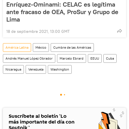
Enríquez-Ominami: CELAC es legítima
ante fracaso de OEA, ProSur y Grupo de
Lima
18 de septiembre 2021, 13:00 GMT
América Latina
México
Cumbre de las Américas
Andrés Manuel López Obrador
Marcelo Ebrard
EEUU
Cuba
Nicaragua
Venezuela
Washington
Suscríbete al boletín 'Lo
más importante del día con
Sputnik '