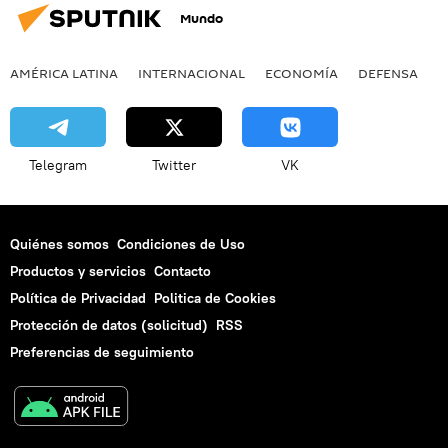
Mundo
AMÉRICA LATINA
INTERNACIONAL
ECONOMÍA
DEFENSA
M
Telegram
Twitter
VK
Quiénes somos
Condiciones de Uso
Productos y servicios
Contacto
Política de Privacidad
Politica de Cookies
Protección de datos (solicitud)
RSS
Preferencias de seguimiento