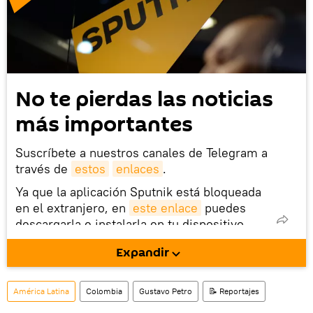
No te pierdas las noticias
más importantes
Suscríbete a nuestros canales de Telegram a
través de
estos
enlaces
.
Ya que la aplicación Sputnik está bloqueada
en el extranjero, en
este enlace
puedes
descargarla e instalarla en tu dispositivo
móvil (¡solo para Android!).
Expandir
También tenemos una cuenta
en la red 
social rusa VK
.
América Latina
Colombia
Gustavo Petro
📝 Reportajes