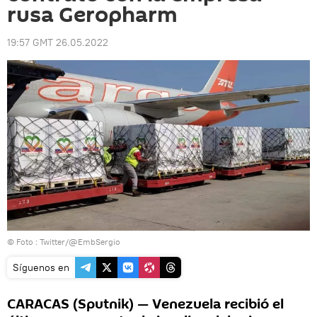
rusa Geropharm
19:57 GMT 26.05.2022
© Foto :
Twitter/@EmbSergio
Síguenos en
CARACAS (Sputnik) — Venezuela recibió el