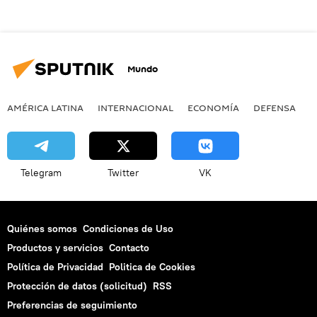
Mundo
AMÉRICA LATINA
INTERNACIONAL
ECONOMÍA
DEFENSA
M
Telegram
Twitter
VK
Quiénes somos
Condiciones de Uso
Productos y servicios
Contacto
Política de Privacidad
Politica de Cookies
Protección de datos (solicitud)
RSS
Preferencias de seguimiento