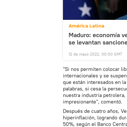
América Latina
Maduro: economía ve
se levantan sancion
12 de mayo 2022, 00:00 GMT
"Si nos permiten colocar l
internacionales y se suspend
que están interesados en la
palabras, si cesa la persec
nuestra industria petrolera
impresionante", comentó.
Después de cuatro años, Ven
hiperinflación, logrando du
50%, según el Banco Centra