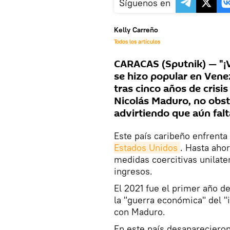
Síguenos en
Kelly Carreño
Todos los artículos
CARACAS (Sputnik) — "¡V
se hizo popular en Ven
tras cinco años de crisi
Nicolás Maduro, no obst
advirtiendo que aún falt
Este país caribeño enfrenta
Estados Unidos
. Hasta aho
medidas coercitivas unilate
ingresos.
El 2021 fue el primer año 
la "guerra económica" del 
con Maduro.
En este país desaparecieron