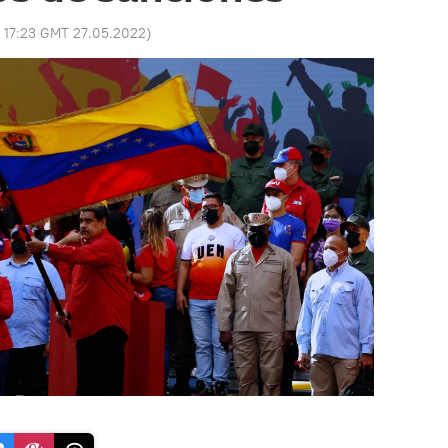
:
17:23 GMT 27.05.2022
)