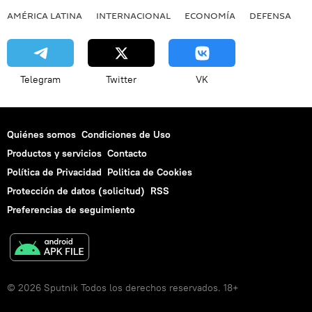
AMÉRICA LATINA
INTERNACIONAL
ECONOMÍA
DEFENSA
M
Telegram
Twitter
VK
Quiénes somos
Condiciones de Uso
Productos y servicios
Contacto
Política de Privacidad
Politica de Cookies
Protección de datos (solicitud)
RSS
Preferencias de seguimiento
© 2026 Sputnik Todos los derechos reservados. 18+