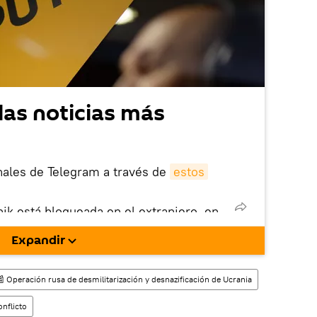
las noticias más
nales de Telegram a través de
estos
nik está bloqueada en el extranjero, en
rgarla e instalarla en tu dispositivo
Expandir
!).
enta
en la red social rusa VK
.
 Operación rusa de desmilitarización y desnazificación de Ucrania
onflicto