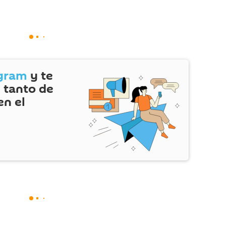
gram
y te
 tanto de
en el