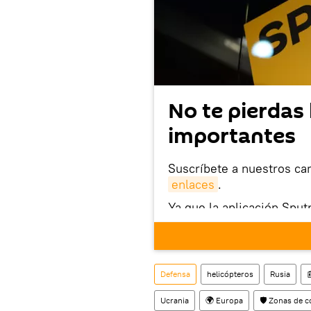
No te pierdas 
importantes
Suscríbete a nuestros ca
enlaces
.
Ya que la aplicación Sput
este enlace
puedes desca
móvil (¡solo para Android
También tenemos una cu
Defensa
helicópteros
Rusia

Ucrania
🌍 Europa
🛡️ Zonas de c