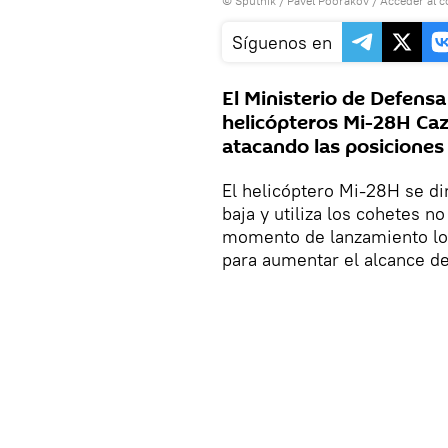
© Sputnik / Pavel Poorakov
/
Acceder al 
Síguenos en
El Ministerio de Defensa
helicópteros Mi-28H Caz
atacando las posiciones 
El helicóptero Mi-28H se di
baja y utiliza los cohetes n
momento de lanzamiento los
para aumentar el alcance de