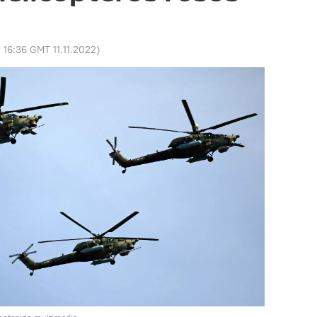
:
16:36 GMT 11.11.2022
)