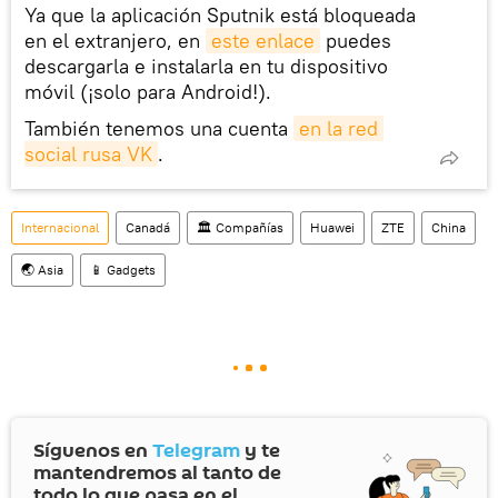
Ya que la aplicación Sputnik está bloqueada
en el extranjero, en
este enlace
puedes
descargarla e instalarla en tu dispositivo
móvil (¡solo para Android!).
También tenemos una cuenta
en la red 
social rusa VK
.
Internacional
Canadá
🏛️ Compañías
Huawei
ZTE
China
🌏 Asia
📱 Gadgets
Síguenos en
Telegram
y te
mantendremos al tanto de
todo lo que pasa en el