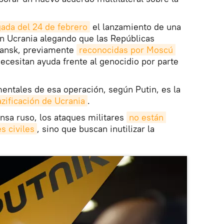
ada del 24 de febrero
el lanzamiento de una
en Ucrania alegando que las Repúblicas
gansk, previamente
reconocidas por Moscú 
necesitan ayuda frente al genocidio por parte
entales de esa operación, según Putin, es la
azificación de Ucrania
.
nsa ruso, los ataques militares
no están 
s civiles
, sino que buscan inutilizar la