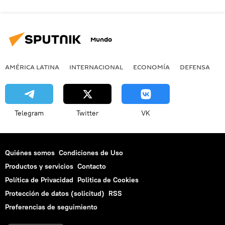
Mundo
AMÉRICA LATINA
INTERNACIONAL
ECONOMÍA
DEFENSA
M
Telegram
Twitter
VK
Quiénes somos
Condiciones de Uso
Productos y servicios
Contacto
Política de Privacidad
Politica de Cookies
Protección de datos (solicitud)
RSS
Preferencias de seguimiento