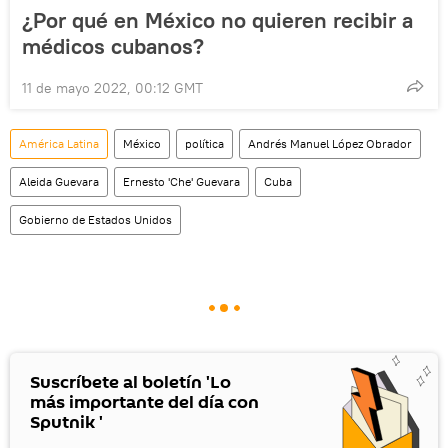
¿Por qué en México no quieren recibir a
médicos cubanos?
11 de mayo 2022, 00:12 GMT
América Latina
México
política
Andrés Manuel López Obrador
Aleida Guevara
Ernesto 'Che' Guevara
Cuba
Gobierno de Estados Unidos
Suscríbete al boletín 'Lo
más importante del día con
Sputnik '