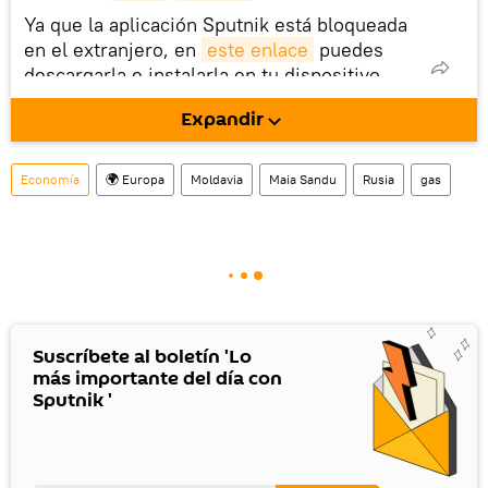
Ya que la aplicación Sputnik está bloqueada
en el extranjero, en
este enlace
puedes
descargarla e instalarla en tu dispositivo
móvil (¡solo para Android!).
Expandir
También tenemos una cuenta
en la red 
social rusa VK
.
Economía
🌍 Europa
Moldavia
Maia Sandu
Rusia
gas
Suscríbete al boletín 'Lo
más importante del día con
Sputnik '