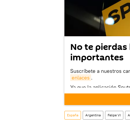
No te pierdas 
importantes
Suscríbete a nuestros ca
enlaces
.
Ya que la aplicación Sput
este enlace
puedes desca
móvil (¡solo para Android
También tenemos una cu
España
Argentina
Felipe VI
A