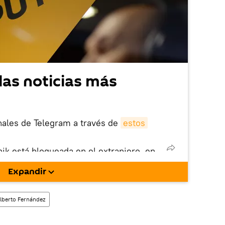
las noticias más
nales de Telegram a través de
estos
nik está bloqueada en el extranjero, en
rgarla e instalarla en tu dispositivo
Expandir
!).
enta
en la red social rusa VK
.
lberto Fernández