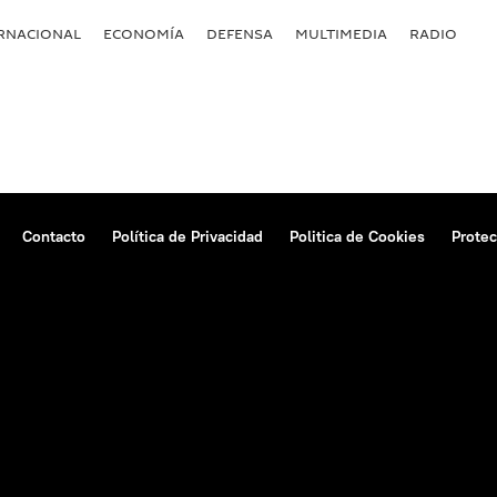
RNACIONAL
ECONOMÍA
DEFENSA
MULTIMEDIA
RADIO
Contacto
Política de Privacidad
Politica de Cookies
Protec